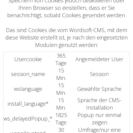
Speichern von Cookies jedoch deaktivieren oder
Ihren Browser so einstellen, dass er Sie
benachrichtigt, sobald Cookies gesendet werden.
Das sind Cookies die vom Wordsoft-CMS, mit dem
diese Website erstellt ist, je nach den eingesetzten
Modulen genutzt werden:
365
Usercookie
Angemeldeter User
Tage
15
session_name
Session
Min.
15
wslanguage
Gewählte Sprache
Min.
15
Sprache der CMS-
install_language*
Min.
Installation
1825
Popup nur einmal
ws_delayedPopup_*
Tage
zeigen
30
Umfrage/nur eine