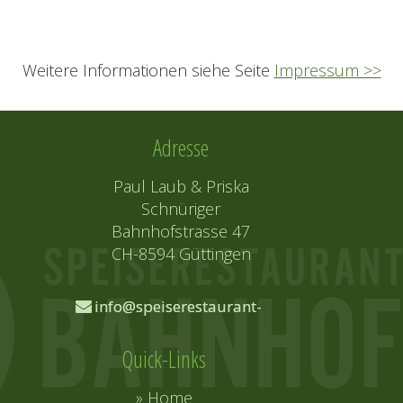
Weitere Informationen siehe Seite
Impressum >>
Adresse
Paul Laub & Priska
Schnüriger
Bahnhofstrasse 47
CH-8594 Güttingen
info@speiserestaurant-
guettingen.ch
Quick-Links
» Home